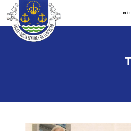
INÍ
T