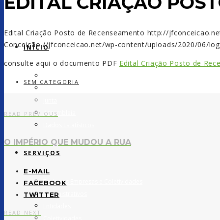
EDITAL CRIAÇÃO POS
Edital Criação Posto de Recenseamento
http://jfconceicao.
Conceição
//jfconceicao.net/wp-content/uploads/2020/06/lo
INÍCIO
consulte aqui o documento PDF
Edital Criação Posto de Re
A Sede
SEM CATEGORIA
Heráldica
Junta
Assembleia
READ PREVIOUS
Dados Estatísticos
O IMPÉRIO QUE MUDOU A RUA
SERVIÇOS
E-MAIL
Todas as Empresas e Coletividades
FACEBOOK
Administrativos
TWITTER
Entidades
READ NEXT
Coletividades