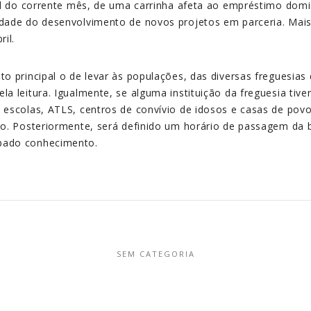
nal do corrente mês, de uma carrinha afeta ao empréstimo domici
lidade do desenvolvimento de novos projetos em parceria. Mais
ril.
ito principal o de levar às populações, das diversas freguesias
la leitura. Igualmente, se alguma instituição da freguesia tiv
o escolas, ATLS, centros de convívio de idosos e casas de povo,
iro. Posteriormente, será definido um horário de passagem da bi
mpado conhecimento.
SEM CATEGORIA